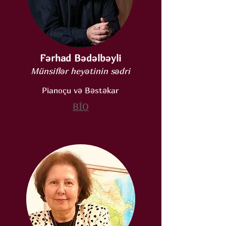
Fərhad Bədəlbəyli
Münsiflər heyətinin sədri
Pianoçu və Bəstəkar
BİO