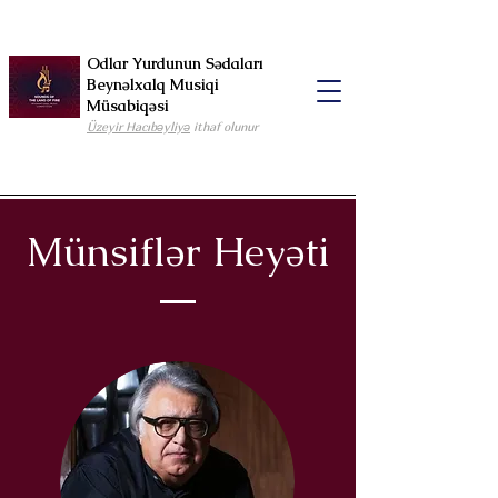
Odlar Yurdunun Sədaları
Beynəlxalq Musiqi
Müsabiqəsi
Üzeyir Hacıbəyliyə
ithaf olunur
Münsiflər Heyəti