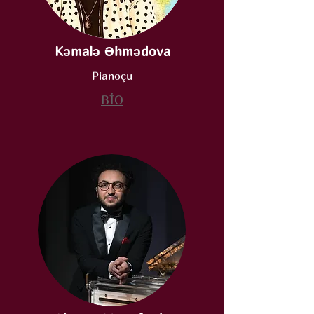
Kəmalə Əhmədova
Pianoçu
BİO