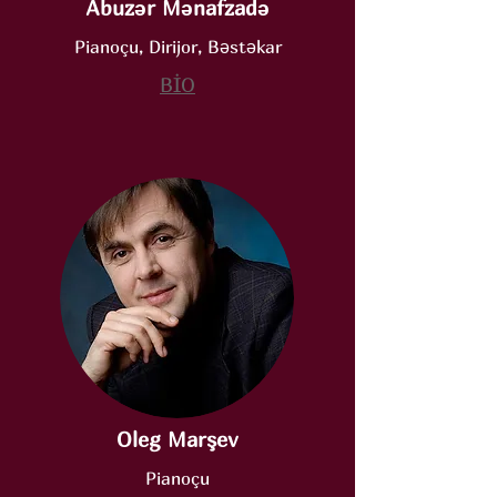
Abuzər Mənafzadə
Pianoçu, Dirijor, Bəstəkar
BİO
Oleg Marşev
Pianoçu