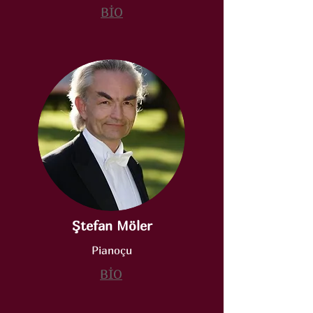
BİO
Ştefan Möler
Pianoçu
BİO