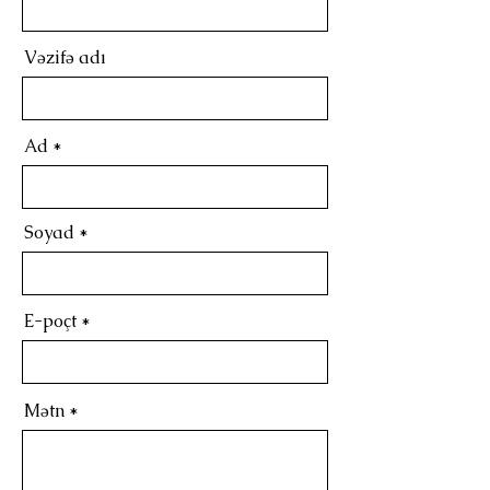
Vəzifə adı
Ad
Soyad
E-poçt
Mətn