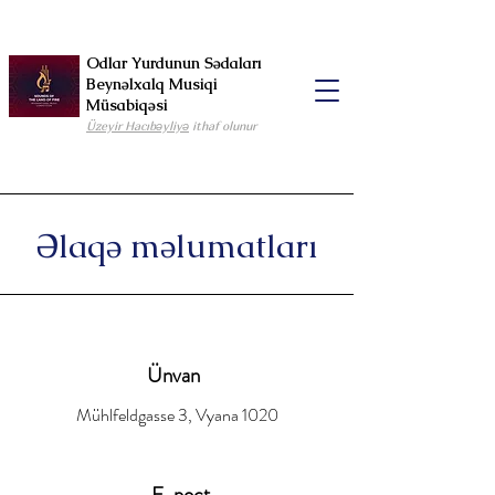
Odlar Yurdunun Sədaları
Beynəlxalq Musiqi
Müsabiqəsi
Üzeyir Hacıbəyliyə
ithaf olunur
Əlaqə məlumatları
Ünvan
Mühlfeldgasse 3, Vyana 1020
E-poçt