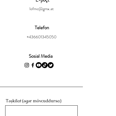
lofmc@gmx.at
Telefon
+436601345050
Sosial Media
Təşkilat (əgər mövcuddursa)