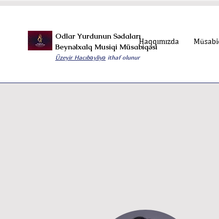
Odlar Yurdunun Sədaları
Haqqımızda
Müsabiq
Beynəlxalq Musiqi Müsabiqəsi
Üzeyir Hacıbəyliyə
ithaf olunur