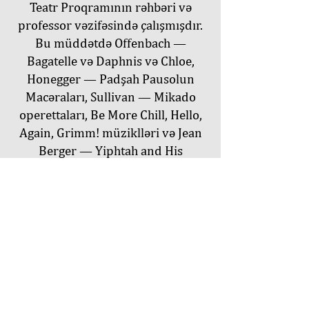
Teatr Proqramının rəhbəri və
professor vəzifəsində çalışmışdır.
Bu müddətdə Offenbach —
Bagatelle və Daphnis və Chloe,
Honegger — Padşah Pausolun
Macəraları, Sullivan — Mikado
operettaları, Be More Chill, Hello,
Again, Grimm! müziklləri və Jean
Berger — Yiphtah and His
Daughter, The Pied Piper, Birds of
a Feather xor əsərlərinin musiqi
rəhbərliyini həyata keçirmişdir.
Hazırda o, Vyana Musiqi və İfa
Sənətləri Universitetində (mdw)
pedaqoji fəaliyyətini davam etdirir
və Ermənistan, Çin, Tayvan,
Almaniya, Gürcüstan, İtaliya,