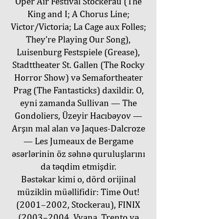
Oper Air Festival Stockerau (The
King and I; A Chorus Line;
Victor/Victoria; La Cage aux Folles;
They’re Playing Our Song),
Luisenburg Festspiele (Grease),
Stadttheater St. Gallen (The Rocky
Horror Show) və Semafortheater
Prag (The Fantasticks) daxildir. O,
eyni zamanda Sullivan — The
Gondoliers, Üzeyir Hacıbəyov —
Arşın mal alan və Jaques-Dalcroze
— Les Jumeaux de Bergame
əsərlərinin öz səhnə quruluşlarını
da təqdim etmişdir.
Bəstəkar kimi o, dörd orijinal
müziklin müəllifidir: Time Out!
(2001–2002, Stockerau), FINIX
(2003–2004, Vyana, Trento və