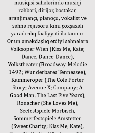
musiqisi sahələrində musiqi
rəhbəri, dirijor, bəstəkar,
aranjimançı, pianoçu, vokalist və
səhnə rejissoru kimi çoxşaxəli
yaradıcılıq fəaliyyəti ilə tanınır.
Onun əməkdaşlıq etdiyi səhnələrə
Volksoper Wien (Kiss Me, Kate;
Dance, Dance, Dance),
Volkstheater (Broadway-Melodie
1492; Wunderbares Tennessee),
Kammeroper (The Cole Porter
Story; Avenue X; Company; A
Good Man; The Last Five Years),
Ronacher (She Loves Me),
Seefestspiele Mörbisch,
Sommerfestspiele Amstetten
(Sweet Charity; Kiss Me, Kate),