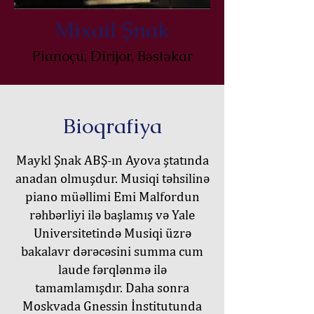
Mixail Şnak
Pianoçu, Dirijor, Bəstəkar
Bioqrafiya
Maykl Şnak ABŞ-ın Ayova ştatında
anadan olmuşdur. Musiqi təhsilinə
piano müəllimi Emi Malfordun
rəhbərliyi ilə başlamış və Yale
Universitetində Musiqi üzrə
bakalavr dərəcəsini summa cum
laude fərqlənmə ilə
tamamlamışdır. Daha sonra
Moskvada Gnessin İnstitutunda