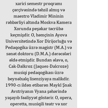
xarici semestr proqramı
çərçivəsində təhsil almış və
maestro Vladimir Mininin
rəhbərliyi altında Moskva Kamera
Xorunda peşəkar təcrübə
keçmişdir. O, həmçinin Ayova
Universitetində Xor Dirijorluğu və
Pedaqogika üzrə magistr (M.A.) və
sənət doktoru (D.M.A.) dərəcələri
əldə etmişdir. Bundan əlavə, o,
Cak-Dalkroz (Jaques-Dalcroze)
musiqi pedaqogikası üzrə
beynəlxalq lisenziyaya malikdir.
1990-cı ildən etibarən Maykl Şnak
Avstriyanın Vyana şəhərində
yaşayıb fəaliyyət göstərir. O, opera,
operetta, musiqili teatr və xor