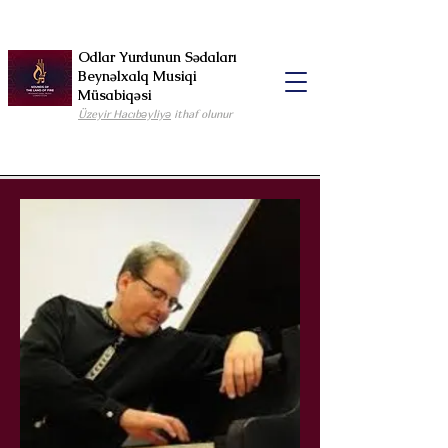
Odlar Yurdunun Sədaları
Beynəlxalq Musiqi
Müsabiqəsi
Üzeyir Hacıbəyliyə
ithaf olunur