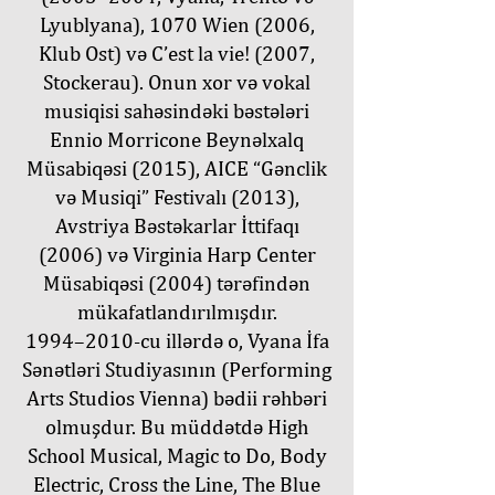
Lyublyana), 1070 Wien (2006,
Klub Ost) və C’est la vie! (2007,
Stockerau). Onun xor və vokal
musiqisi sahəsindəki bəstələri
Ennio Morricone Beynəlxalq
Müsabiqəsi (2015), AICE “Gənclik
və Musiqi” Festivalı (2013),
Avstriya Bəstəkarlar İttifaqı
(2006) və Virginia Harp Center
Müsabiqəsi (2004) tərəfindən
mükafatlandırılmışdır.
1994–2010-cu illərdə o, Vyana İfa
Sənətləri Studiyasının (Performing
Arts Studios Vienna) bədii rəhbəri
olmuşdur. Bu müddətdə High
School Musical, Magic to Do, Body
Electric, Cross the Line, The Blue