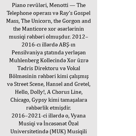
Piano revüləri, Menotti — The
Telephone operası və Ray’s Gospel
Mass, The Unicorn, the Gorgon and
the Manticore xor əsərlərinin
musiqi rəhbəri olmuşdur. 2012–
2016-cı illərdə ABŞ-ın
Pensilvaniya ştatında yerləşən
Muhlenberg Kollecində Xor üzrə
Tədris Direktoru və Vokal
Bölməsinin rəhbəri kimi çalışmış
və Street Scene, Hansel and Gretel,
Hello, Dolly!, A Chorus Line,
Chicago, Gypsy kimi tamaşalara
rəhbərlik etmişdir.
2016–2021-ci illərdə o, Vyana
Musiqi və İncəsənət Özəl
Universitetində (MUK) Musiqili