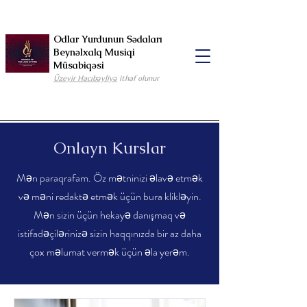
Odlar Yurdunun Sədaları
Beynəlxalq Musiqi
Müsabiqəsi
Üzeyir Hacıbəyliyə
ithaf olunur
Onlayn Kurslar
Mən paraqrafam. Öz mətninizi əlavə etmək
və məni redaktə etmək üçün bura klikləyin.
Mən sizin üçün hekayə danışmaq və
istifadəçilərinizə sizin haqqınızda bir az daha
çox məlumat vermək üçün əla yerəm.