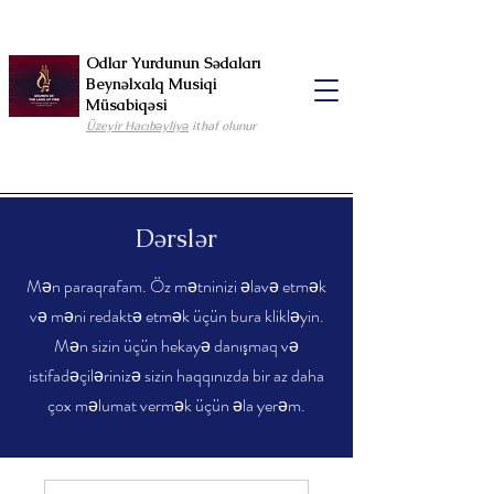
Odlar Yurdunun Sədaları
Beynəlxalq Musiqi
Müsabiqəsi
Üzeyir Hacıbəyliyə
ithaf olunur
Dərslər
Mən paraqrafam. Öz mətninizi əlavə etmək
və məni redaktə etmək üçün bura klikləyin.
Mən sizin üçün hekayə danışmaq və
istifadəçilərinizə sizin haqqınızda bir az daha
çox məlumat vermək üçün əla yerəm.