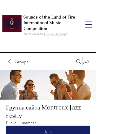
Sounds of the Land of Fire
International Music
Competition
Dedicated to
Uzeyir Hajibeyli
Groups
Группа сайта Montreux Jazz
Festiv
Public
·
1 member
Join