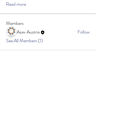
Read more
Members
Asav Austria
Follow
See All Members (1)
LOFMC
Office Hours
Monday–Friday, 12:00–16:00
Contact us
Follow us